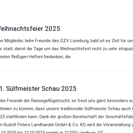
eihnachtsfeier 2025
be Mitglieder, liebe Freunde des GZV Lüneburg, bald ist es Zeit für u
uar statt, damit die Tage um das Weihnachtsfest nicht zu sehr strapaz
vielen fleißigen Helfern bedanken, die…
1. Sülfmeister Schau 2025
ebe Freunde der Rassegeflügelzucht, es freut uns ganz besonders e
tteilen zu können, dass unsere traditionelle Sülfmeister Schau auch 
25 stattfinden kann. Dank der großen Bereitschaft der Geschäftsfüh
n Rudolf Peters Landhandel GmbH & Co. KG wird die Veranstaltung
.10.2025 bis 12.10.2025 wieder in 21335 Lüneburg, OT…