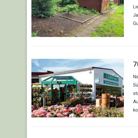
Li
Ja
Gu
7
Na
Sü
st
Au
ko