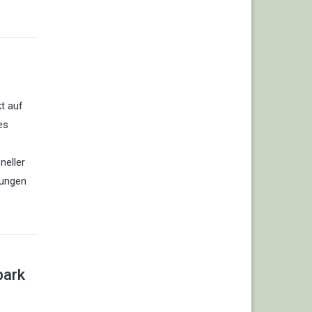
t auf
es
neller
dungen
park