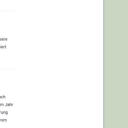
nsere
iert
uch
im Jahr
rung
 vom