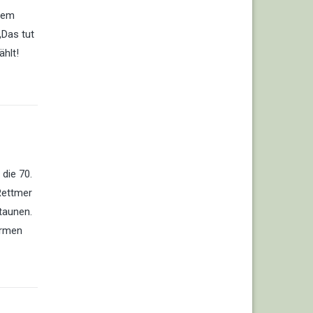
esem
„Das tut
ählt!
die 70.
Rettmer
taunen.
irmen