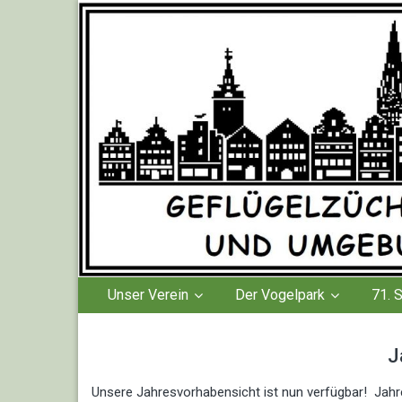
Geflügelzüchterverei
Lüneburg und
Umgebung e.V.
Unser Verein
Der Vogelpark
71. 
J
Unsere Jahresvorhabensicht ist nun verfügbar! J