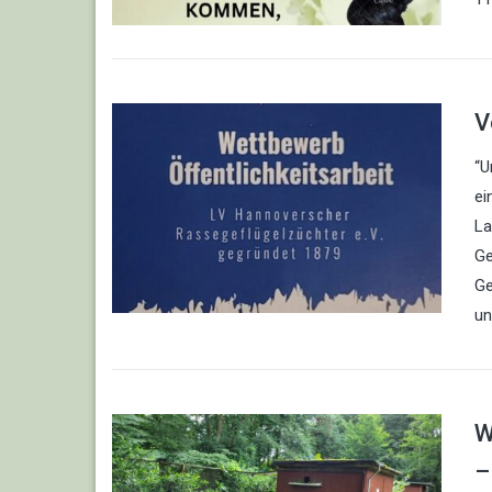
V
“U
ei
La
Ge
Ge
un
W
–